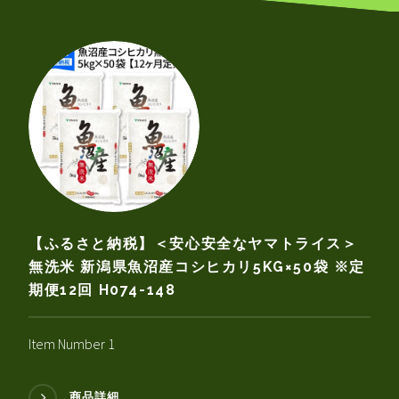
【ふるさと納税】＜安心安全なヤマトライス＞
無洗米 新潟県魚沼産コシヒカリ5KG×50袋 ※定
期便12回 H074-148
Item Number 1
商品詳細