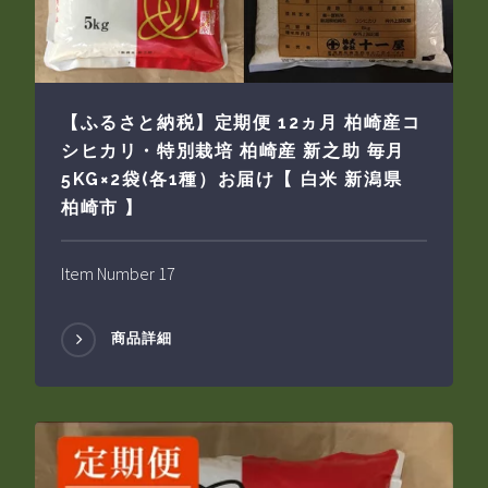
【ふるさと納税】定期便 12ヵ月 柏崎産コ
シヒカリ・特別栽培 柏崎産 新之助 毎月
5KG×2袋(各1種）お届け【 白米 新潟県
柏崎市 】
Item Number 17
商品詳細