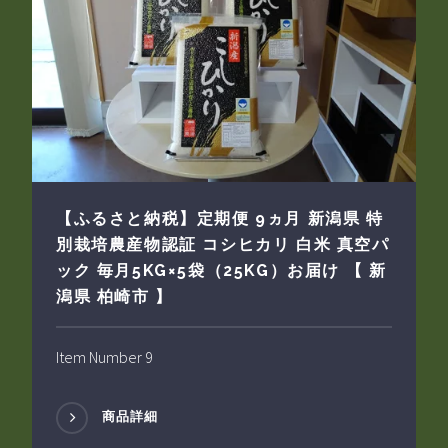
【ふるさと納税】定期便 9ヵ月 新潟県 特
別栽培農産物認証 コシヒカリ 白米 真空パ
ック 毎月5KG×5袋（25KG）お届け 【 新
潟県 柏崎市 】
Item Number 9
商品詳細