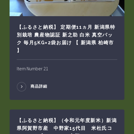
【ふるさと納税】 定期便11ヵ月 新潟県特
別栽培 農産物認証 新之助 白米 真空パッ
ク 毎月5KG×2袋お届け 【 新潟県 柏崎市
】
Item Number 21
商品詳細
【ふるさと納税】（令和元年度新米）新潟
県阿賀野市産 中野家15代目 米杜氏コ