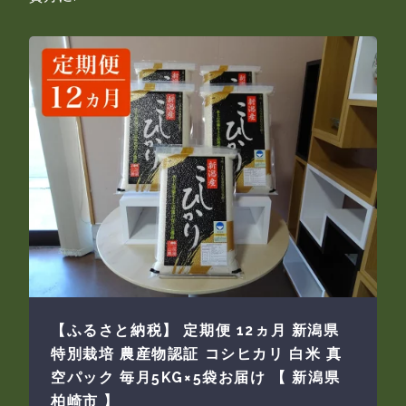
【ふるさと納税】 定期便 12ヵ月 新潟県
特別栽培 農産物認証 コシヒカリ 白米 真
空パック 毎月5KG×5袋お届け 【 新潟県
柏崎市 】