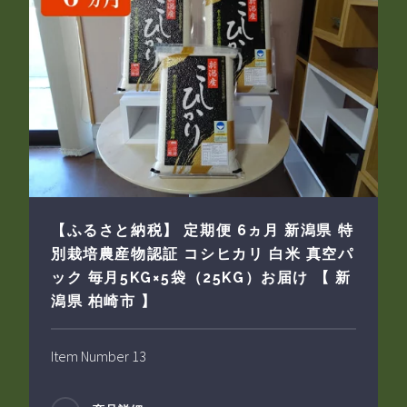
【ふるさと納税】 定期便 6ヵ月 新潟県 特
別栽培農産物認証 コシヒカリ 白米 真空パ
ック 毎月5KG×5袋（25KG）お届け 【 新
潟県 柏崎市 】
Item Number 13