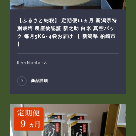
【ふるさと納税】 定期便11ヵ月 新潟県特
別栽培 農産物認証 新之助 白米 真空パッ
ク 毎月5KG×4袋お届け 【 新潟県 柏崎市
】
Item Number 8
商品詳細