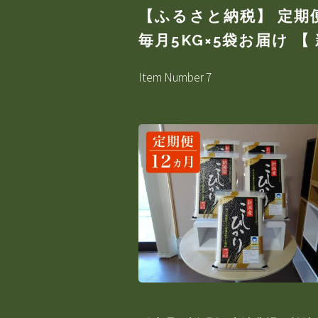
【ふるさと納税】 定期便
毎月5KG×5袋お届け 【
Item Number 7