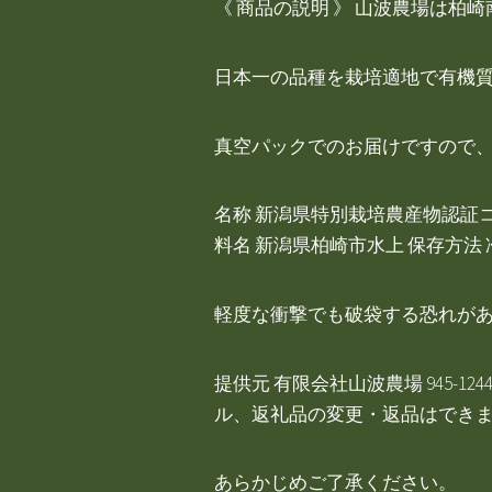
《 商品の説明 》 山波農場は
日本一の品種を栽培適地で有機
真空パックでのお届けですので
名称 新潟県特別栽培農産物認証コシ
料名 新潟県柏崎市水上 保存方法
軽度な衝撃でも破袋する恐れが
提供元 有限会社山波農場 945-
ル、返礼品の変更・返品はでき
あらかじめご了承ください。