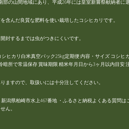
柏崎南部の山間地域にあり、平成26年には皇室新嘗祭献納者に
質を含んだ良質な肥料を使い栽培したコシヒカリです。
、開封するまでは虫がつきにくいです。
ヒカリ白米真空パック25kg定期便 内容・サイズ コシヒカリ
 冷暗所で常温保存 賞味期限 精米年月日から3ヶ月以内目安
ありますので、取扱いには十分注してください。
1244 新潟県柏崎市水上467番地 ・ふるさと納税よくある質
ません。