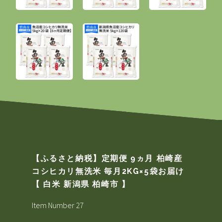
【ふるさと納税】定期便 9ヵ月 柏崎産
コシヒカリ無洗米 毎月2KG×5袋お届け
【 白米 新潟県 柏崎市 】
Item Number 27