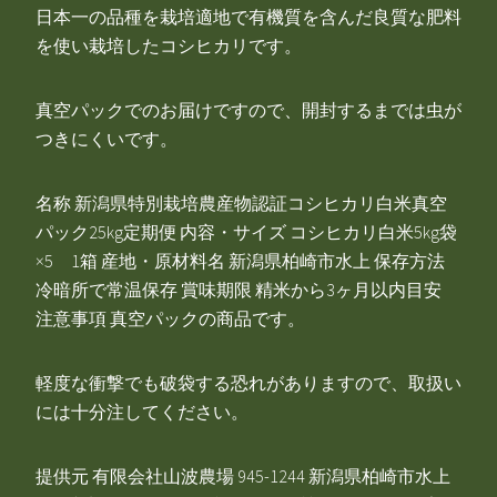
日本一の品種を栽培適地で有機質を含んだ良質な肥料
を使い栽培したコシヒカリです。
真空パックでのお届けですので、開封するまでは虫が
つきにくいです。
名称 新潟県特別栽培農産物認証コシヒカリ白米真空
パック25kg定期便 内容・サイズ コシヒカリ白米5kg袋
×5 1箱 産地・原材料名 新潟県柏崎市水上 保存方法
冷暗所で常温保存 賞味期限 精米から3ヶ月以内目安
注意事項 真空パックの商品です。
軽度な衝撃でも破袋する恐れがありますので、取扱い
には十分注してください。
提供元 有限会社山波農場 945-1244 新潟県柏崎市水上