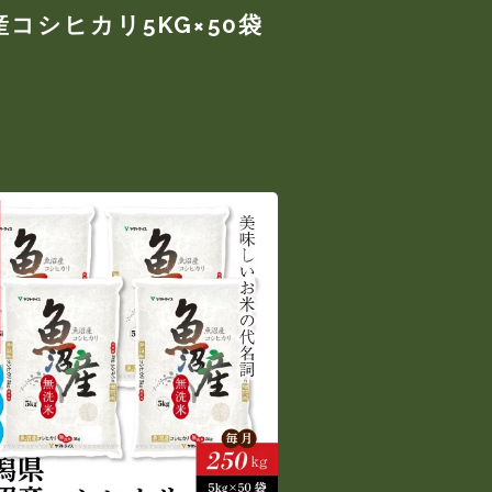
シヒカリ5KG×50袋