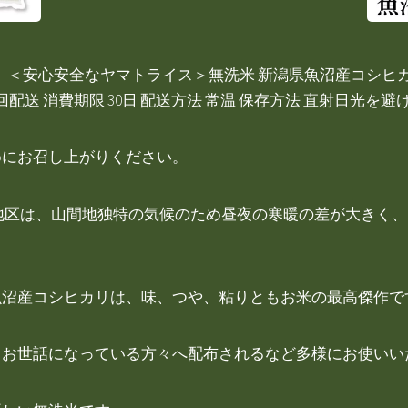
＜安心安全なヤマトライス＞無洗米 新潟県魚沼産コシヒカリ5kg×
0袋）×12回配送 消費期限 30日 配送方法 常温 保存方法 直射
めにお召し上がりください。
地区は、山間地独特の気候のため昼夜の寒暖の差が大きく
魚沼産コシヒカリは、味、つや、粘りともお米の最高傑作で
、お世話になっている方々へ配布されるなど多様にお使いい