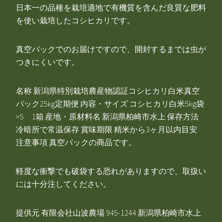
日本一の品種を栽培適地で有機質を含んだ良質な肥料
を使い栽培したコシヒカリです。
真空パックでのお届けですので、開封するまでは虫が
つきにくいです。
名称 新潟県特別栽培農産物認証コシヒカリ白米真空
パック25kg定期便 内容・サイズ コシヒカリ白米5kg袋
×5 1箱 産地・原材料名 新潟県柏崎市水上 保存方法
冷暗所で常温保存 賞味期限 精米から3ヶ月以内目安
注意事項 真空パックの商品です。
軽度な衝撃でも破袋する恐れがありますので、取扱い
には十分注してください。
提供元 有限会社山波農場 945-1244 新潟県柏崎市水上