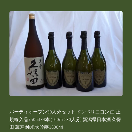
パーティオープン30人分セット ドンペリニヨン 白 正
規輸入品750ml×4本 (100ml×30人分) 新潟県日本酒 久保
田 萬寿 純米大吟醸1800ml